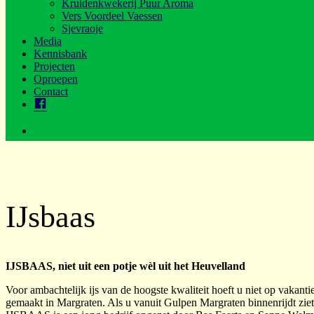
Kruidenkwekerij Puur Aroma
Vers Voordeel Vaessen
Sjevraoje
Media
Kennisbank
Projecten
Oproepen
Contact
.
Zoeken…
IJsbaas
IJSBAAS, nìet uit een potje wèl uit het Heuvelland
Voor ambachtelijk ijs van de hoogste kwaliteit hoeft u niet op vakantie
gemaakt in Margraten. Als u vanuit Gulpen Margraten binnenrijdt zi