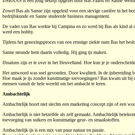
IJSBAAS is een jong bedrijf opgezet door Bas Faarts en Sanne Welm
Zowel Bas als Sanne zijn opgeleid voor een stevige carrière in het bed
bedrijfskunde en Sanne studeerde business management.
De vader van Bas werkte bij Campina en zo werd bij Bas als kind al d
werd een hobby.
Tijdens het genezingsproces van een ernstige ziekte nam Bas het beslui
Sanne steunde hem daarin volledig. Hij ging ijs maken.
IJssalons zijn er te over in het Heuvelland. Hoe kun je je onderscheid
Het antwoord was snel gevonden. Door kwaliteit. In de ijsbereiding be
Hoe maak je ijs zonder kunstmatige toevoegingen? Bas kwam uit bij de
mensen vanuit de hele wereld om het ambacht te leren.
Ambachtelijk
Ambachtelijk hoort niet slechts een marketing concept zijn of een wo
Ambachtelijk is niet hetzelfde als zelf gemaakt. Ambachtelijk beteke
toevoeging van suikers en kunstmatige geur- en smaakstoffen.
Ambachtelijk ijs is een mix van puur natuur en passie.