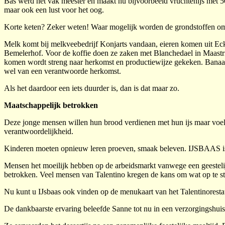
Bas werd het vak meester en maakt nu bijvoorbeeld vruchtenijs met 
maar ook een lust voor het oog.
Korte keten? Zeker weten! Waar mogelijk worden de grondstoffen om 
Melk komt bij melkveebedrijf Konjarts vandaan, eieren komen uit Eck
Bemelerhof. Voor de koffie doen ze zaken met Blanchedael in Maastric
komen wordt streng naar herkomst en productiewijze gekeken. Banaa
wel van een verantwoorde herkomst.
Als het daardoor een iets duurder is, dan is dat maar zo.
Maatschappelijk betrokken
Deze jonge mensen willen hun brood verdienen met hun ijs maar voel
verantwoordelijkheid.
Kinderen moeten opnieuw leren proeven, smaak beleven. IJSBAAS is a
Mensen het moeilijk hebben op de arbeidsmarkt vanwege een geestelij
betrokken. Veel mensen van Talentino kregen de kans om wat op te st
Nu kunt u IJsbaas ook vinden op de menukaart van het Talentinoresta
De dankbaarste ervaring beleefde Sanne tot nu in een verzorgingshui