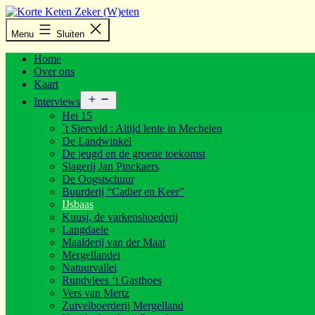
Ga
naar
Korte
Menu
Sluiten
de
Keten
inhoud
Zeker
Home
(W)eten
Over ons
Kaart
Open
Interviews
menu
Hei 15
´t Sierveld : Altijd lente in Mechelen
De Landwinkel
De jeugd en de groene toekomst
Slagerij Jan Pinckaers
De Oogstschuur
Buurderij “Cadier en Keer”
IJsbaas
Kuusj, de varkenshoederij
Langdaele
Maalderij van der Maat
Mergellandei
Natuurvallei
Rundvlees ‘t Gasthoes
Vers van Mertz
Zuivelboerderij Mergelland