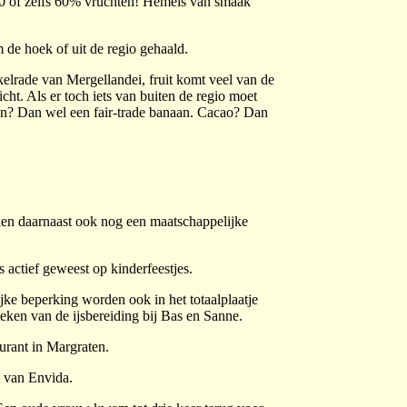
50 of zelfs 60% vruchten! Hemels van smaak
de hoek of uit de regio gehaald.
elrade van Mergellandei, fruit komt veel van de
ht. Als er toch iets van buiten de regio moet
n? Dan wel een fair-trade banaan. Cacao? Dan
en daarnaast ook nog een maatschappelijke
ctief geweest op kinderfeestjes.
ke beperking worden ook in het totaalplaatje
eken van de ijsbereiding bij Bas en Sanne.
urant in Margraten.
s van Envida.