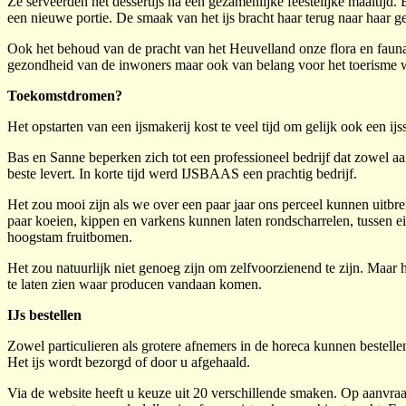
Ze serveerden het dessertijs na een gezamenlijke feestelijke maaltijd
een nieuwe portie. De smaak van het ijs bracht haar terug naar haar g
Ook het behoud van de pracht van het Heuvelland onze flora en fauna
gezondheid van de inwoners maar ook van belang voor het toerisme 
Toekomstdromen?
Het opstarten van een ijsmakerij kost te veel tijd om gelijk ook een ijs
Bas en Sanne beperken zich tot een professioneel bedrijf dat zowel aan
beste levert. In korte tijd werd IJSBAAS een prachtig bedrijf.
Het zou mooi zijn als we over een paar jaar ons perceel kunnen uitb
paar koeien, kippen en varkens kunnen laten rondscharrelen, tussen ei
hoogstam fruitbomen.
Het zou natuurlijk niet genoeg zijn om zelfvoorzienend te zijn. Maar 
te laten zien waar producen vandaan komen.
IJs bestellen
Zowel particulieren als grotere afnemers in de horeca kunnen bestelle
Het ijs wordt bezorgd of door u afgehaald.
Via de website heeft u keuze uit 20 verschillende smaken. Op aanvra