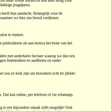
. Een oude vrouw kwam tot drie keer terug voor
elukkige jeugdjaren.
 heeft hun aandacht. Belangrijk voor de
waarmee we hier ons brood verdienen.
salon te runnen.
 particulieren als aan horeca het beste van het
reiden met anderhalve hectare waarop we dan een
gen fruitstruiken en aardbeien en onder
het zou zo leuk zijn om bezoekers echt ter plekke
n. Dat kan online, per telefoon of via whatsapp.
ag is een bijzondere smaak zelfs mogelijk! Ook