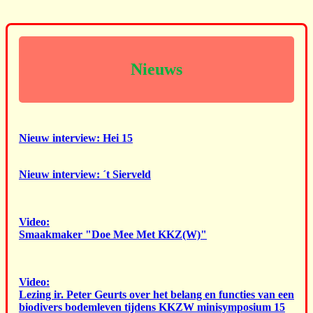
Nieuws
Nieuw interview: Hei 15
Nieuw interview: ´t Sierveld
Video:
Smaakmaker "Doe Mee Met KKZ(W)"
Video:
Lezing ir. Peter Geurts over het belang en functies van een
biodivers bodemleven tijdens KKZW minisymposium 15