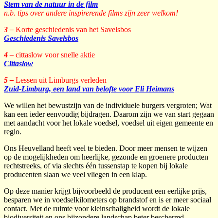
Stem van de natuur in de film
n.b. tips over andere inspirerende films zijn zeer welkom!
3 –
Korte geschiedenis van het Savelsbos
Geschiedenis Savelsbos
4 –
cittaslow voor snelle aktie
Cittaslow
5 –
Lessen uit Limburgs verleden
Zuid-Limburg, een land van belofte voor Eli Heimans
We willen het bewustzijn van de individuele burgers vergroten; Wat
kan een ieder eenvoudig bijdragen. Daarom zijn we van start gegaan
met aandacht voor het lokale voedsel, voedsel uit eigen gemeente en
regio.
Ons Heuvelland heeft veel te bieden. Door meer mensen te wijzen
op de mogelijkheden om heerlijke, gezonde en groenere producten
rechtstreeks, of via slechts één tussenstap te kopen bij lokale
producenten slaan we veel vliegen in een klap.
Op deze manier krijgt bijvoorbeeld de producent een eerlijke prijs,
besparen we in voedselkilometers op brandstof en is er meer sociaal
contact. Met de ruimte voor kleinschaligheid wordt de lokale
biodiversiteit en ons bijzondere landschap beter beschermd.