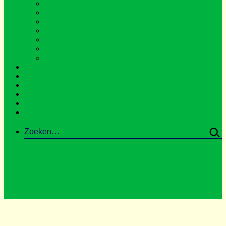
Natuurvallei
Rundvlees ‘t Gasthoes
Vers van Mertz
Zuivelboerderij Mergelland
Kruidenkwekerij Puur Aroma
Vers Voordeel Vaessen
Sjevraoje
Media
Kennisbank
Projecten
Oproepen
Contact
.
Zoeken…