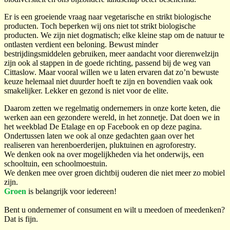
Er is een groeiende vraag naar vegetarische en strikt biologische
producten. Toch beperken wij ons niet tot strikt biologische
producten. We zijn niet dogmatisch; elke kleine stap om de natuur te
ontlasten verdient een beloning. Bewust minder
bestrijdingsmiddelen gebruiken, meer aandacht voor dierenwelzijn
zijn ook al stappen in de goede richting, passend bij de weg van
Cittaslow. Maar vooral willen we u laten ervaren dat zo’n bewuste
keuze helemaal niet duurder hoeft te zijn en bovendien vaak ook
smakelijker. Lekker en gezond is niet voor de elite.
Daarom zetten we regelmatig ondernemers in onze korte keten, die
werken aan een gezondere wereld, in het zonnetje. Dat doen we in
het weekblad De Etalage en op Facebook en op deze pagina.
Ondertussen laten we ook al onze gedachten gaan over het
realiseren van herenboerderijen, pluktuinen en agroforestry.
We denken ook na over mogelijkheden via het onderwijs, een
schooltuin, een schoolmoestuin.
We denken mee over groen dichtbij ouderen die niet meer zo mobiel
zijn.
Groen
is belangrijk voor iedereen!
Bent u ondernemer of consument en wilt u meedoen of meedenken?
Dat is fijn.